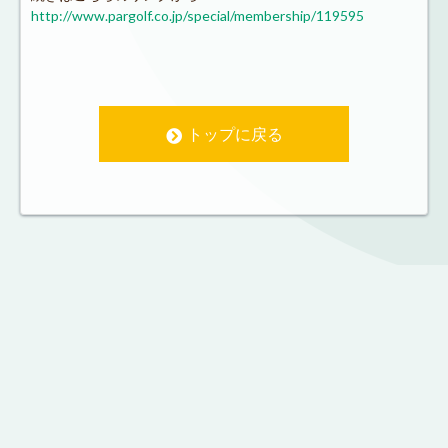
http://www.pargolf.co.jp/special/membership/119595
トップに戻る