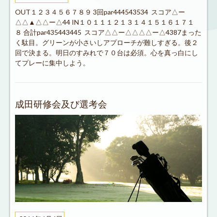
OUT１２３４５６７８９ 3回par444543534 スコア△ー
△△▲△△ー△44 IN１０１１１２１３１４１５１６１７１
８ 合計par435443445 スコア△△ー△△△△ー△4387まった
く駄目。グリーンが小さいしアプローチが難しすぎる。後２
回で決まる。明日のすみれで７０台は必須。心を真っ白にし
てプレーに集中しよう。
成田研修会及び選考会