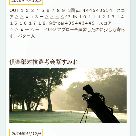
2016年4月13日
OUT １ ２ ３ ４ ５ ６ ７ ８ ９ 3回 par 4 4 4 5 4 3 5 3 4 スコ
ア △ △ ▲ ＋３ ー △ △ △ △ 47 IN １０ １１ １２ １３ １４
１５ １６ １７ １８ 合計 par 4 3 5 4 4 3 4 4 5 スコア ー ー
△ △ ▲ ー △ ー 〇 40 87 アプローチ練習したのに少しも寄ら
ず。パター入
倶楽部対抗選考会紫すみれ
2016年4月12日