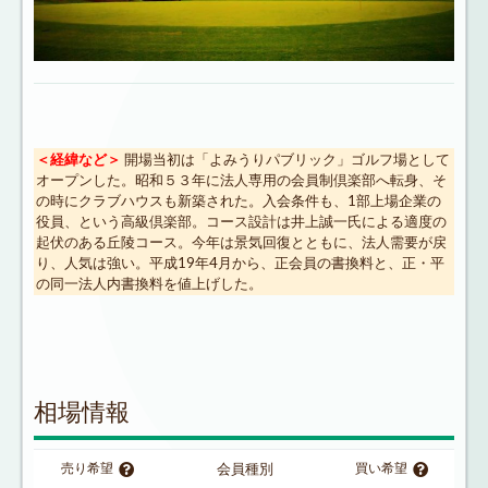
＜経緯など＞
開場当初は「よみうりパブリック」ゴルフ場として
オープンした。昭和５３年に法人専用の会員制倶楽部へ転身、そ
の時にクラブハウスも新築された。入会条件も、1部上場企業の
役員、という高級倶楽部。コース設計は井上誠一氏による適度の
起伏のある丘陵コース。今年は景気回復とともに、法人需要が戻
り、人気は強い。平成19年4月から、正会員の書換料と、正・平
の同一法人内書換料を値上げした。
相場情報
売り希望
会員種別
買い希望