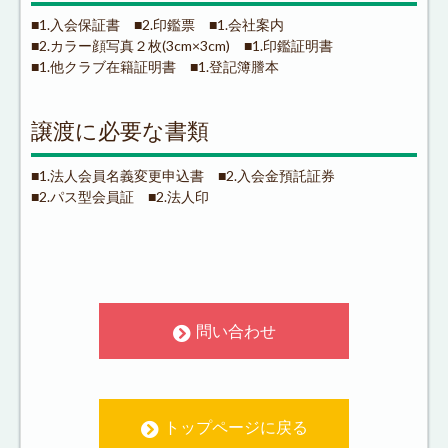
■1.入会保証書 ■2.印鑑票 ■1.会社案内
■2.カラー顔写真２枚(3cm×3cm) ■1.印鑑証明書
■1.他クラブ在籍証明書 ■1.登記簿謄本
譲渡に必要な書類
■1.法人会員名義変更申込書 ■2.入会金預託証券
■2.パス型会員証 ■2.法人印
問い合わせ
トップページに戻る