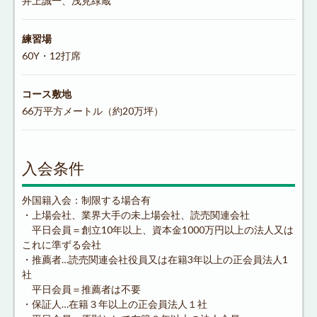
井上誠一、浅見緑蔵
練習場
60Y・12打席
コース敷地
66万平方メートル（約20万坪）
入会条件
外国籍入会：制限する場合有
・上場会社、業界大手の未上場会社、読売関連会社
平日会員＝創立10年以上、資本金1000万円以上の法人又は
これに準ずる会社
・推薦者…読売関連会社役員又は在籍3年以上の正会員法人1
社
平日会員＝推薦者は不要
・保証人…在籍３年以上の正会員法人１社